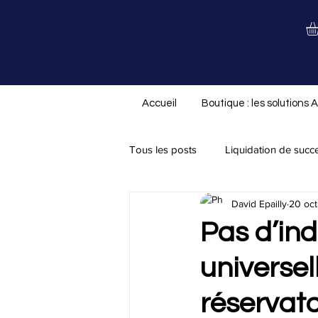
Accueil
Boutique : les solutions 
Tous les posts
Liquidation de succ
David Epailly
20 oct
Nouveauté ALS.not
Divorce/
Pas d’ind
universel
Assurance-vie
Testament
réservata