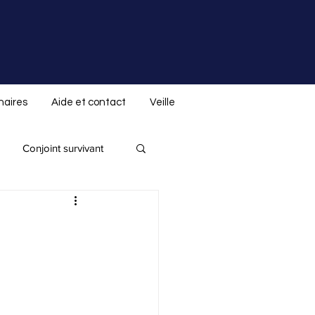
naires
Aide et contact
Veille
Conjoint survivant
Donation indirecte
 spéciale ALS.not