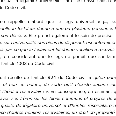
é par la légataire universelle, l’arrêt est cassé sans renv
du Code civil.
on rappelle d’abord que le legs universel 
« (…) est
uelle le testateur donne à une ou plusieurs personnes l'
à son décès »
. Elle prend également le soin de préciser
rte sur l'universalité des biens du disposant, est déterminé
mais par ce que le testament lui donne vocation à recevoir 
, en considérant que le legs ne portait que sur la mo
l’article 1003 du Code civil.
u’il résulte de l’article 924 du Code civil 
« qu'en princ
 et non en nature, de sorte qu'il n'existe aucune indi
 l'héritier réservataire ». 
En conséquence, en estimant 
 avec ses frères sur les biens communs et propres de le
qualité de légataire universel et d'héritier réservataire 
ce d'autres héritiers réservataires, un droit de propriété p