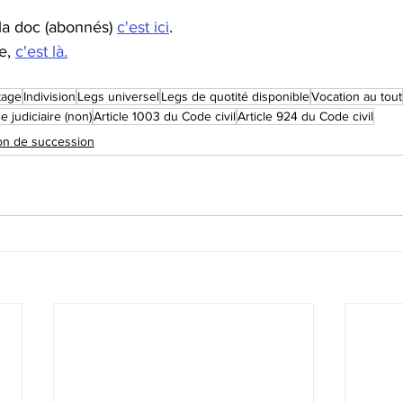
la doc (abonnés) 
c'est ici
.
e, 
c'est là.
tage
Indivision
Legs universel
Legs de quotité disponible
Vocation au tout
e judiciaire (non)
Article 1003 du Code civil
Article 924 du Code civil
ion de succession