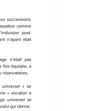
ux successions, 
 cassation comme 
indivision post-
t n’ayant était 
e n’était pas 
fois liquidée, a 
 réservataires.
 universel » se 
une « vocation à 
gs universel se 
 celui qui donne