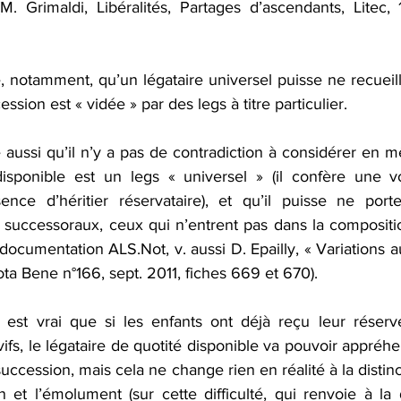
(M. Grimaldi, Libéralités, Partages d’ascendants, Litec, 
, notamment, qu’un légataire universel puisse ne recueil
ession est « vidée » par des legs à titre particulier.
e aussi qu’il n’y a pas de contradiction à considérer en 
isponible est un legs « universel » (il confère une vo
nce d’héritier réservataire), et qu’il puisse ne port
s successoraux, ceux qui n’entrent pas dans la compositio
 documentation ALS.Not, v. aussi D. Epailly, « Variations a
ota Bene n°166, sept. 2011, fiches 669 et 670).
il est vrai que si les enfants ont déjà reçu leur rése
 vifs, le légataire de quotité disponible va pouvoir appréh
succession, mais cela ne change rien en réalité à la distin
n et l’émolument (sur cette difficulté, qui renvoie à la d