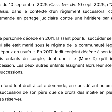
ion de communauté
Récompenses
Démembrement de prop
e du 10 septembre 2025 (Cass. 1
 civ. 10 sept. 2025, n°
ère
aisie, dans le contexte d’un règlement successoral conf
emande en partage judiciaire contre une héritière par ail
n de succession
Succession
Passif
DMTG
Actua
ne personne décède en 2011, laissant pour lui succéder ses 
i elle était marié sous le régime de la communauté légal
époux en usufruit. En 2017, ledit conjoint décède à son tou
is enfants du couple, dont une fille (Mme X) qu’il ins
cession. Les deux autres enfants assignent alors leur sœu
successions.
u fond font droit à cette demande, en considérant notamm
 succession de son père que de droits des moitié en plein
sa réserve).