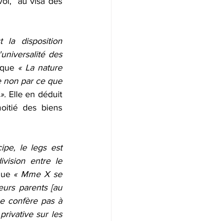
oi,  au visa des 
 la disposition 
universalité des 
 que 
« La nature 
e non par ce que 
». 
Elle en déduit 
itié des biens 
ipe, le legs est 
vision entre le 
que 
« Mme X se 
urs parents [au 
ne confère pas à 
rivative sur les 