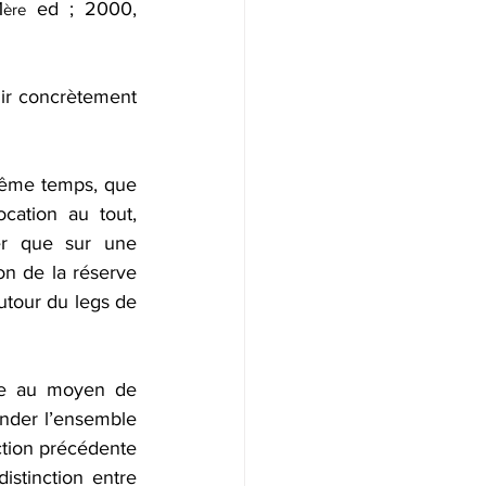
1
 ed ; 2000, 
ère
lir concrètement 
même temps, que 
cation au tout, 
er que sur une 
n de la réserve 
utour du legs de 
rve au moyen de 
ender l’ensemble 
ction précédente 
istinction entre 