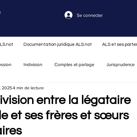
Se connecter
ALS.not
Documentation juridique ALS.not
ALS et ses parte
ession
Indivision
Comptes et partage
Jurisprudence
. 2025
4 min de lecture
séparation
Nouveautés ALS.not
Rapport successoral
ivision entre la légataire
le et ses frères et sœurs
Réserve et réduction
Libéralité
Infos ALS.not
Offre
ires