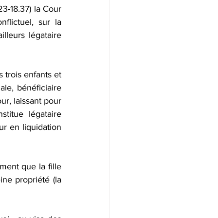
riété
23-18.37) la Cour 
lictuel, sur la 
leurs légataire 
lité fiscale
Donation
trois enfants et 
e, bénéficiaire 
r, laissant pour 
titue légataire 
r en liquidation 
ent que la fille 
e propriété (la 