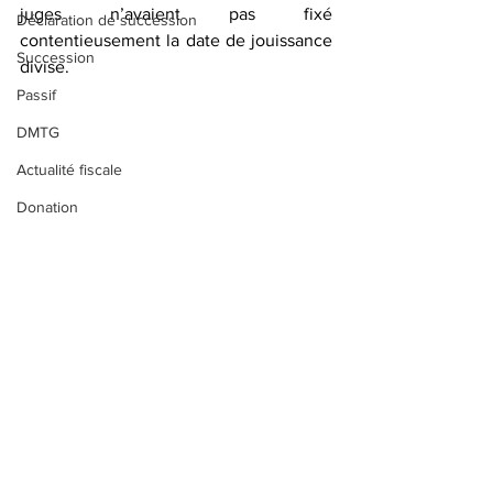
juges n’avaient pas fixé 
Déclaration de succession
contentieusement la date de jouissance 
Succession
divise. 
Passif
DMTG
Actualité fiscale
Donation