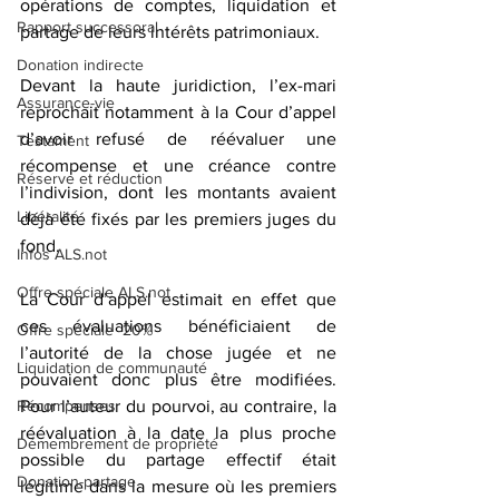
opérations de comptes, liquidation et 
Rapport successoral
partage de leurs intérêts patrimoniaux.
Donation indirecte
Devant la haute juridiction, l’ex-mari 
Assurance-vie
reprochait notamment à la Cour d’appel 
d’avoir refusé de réévaluer une 
Testament
récompense et une créance contre 
Réserve et réduction
l’indivision, dont les montants avaient 
Libéralité
déjà été fixés par les premiers juges du 
fond. 
Infos ALS.not
Offre spéciale ALS.not
La Cour d’appel estimait en effet que 
ces évaluations bénéficiaient de 
Offre spéciale -20%
l’autorité de la chose jugée et ne 
Liquidation de communauté
pouvaient donc plus être modifiées. 
Récompenses
Pour l’auteur du pourvoi, au contraire, la 
réévaluation à la date la plus proche 
Démembrement de propriété
possible du partage effectif était 
Donation-partage
légitime dans la mesure où les premiers 