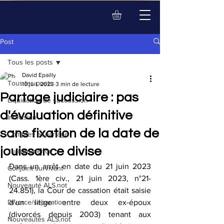
Post
Tous les posts
David Epailly
Tous les posts
10 juil. 2023
3 min de lecture
Partage judiciaire : pas
Liquidation de succession
d'évaluation définitive
Indivision
sans fixation de la date de
Comptes et partage
jouissance divise
Jurisprudence
Dans un arrêt en date du 21 juin 2023 
Conjoint survivant
(Cass. 1ère civ., 21 juin 2023, n°21-
Nouveauté ALS.not
24.851), la Cour de cassation était saisie 
Divorce/séparation
d’un litige entre deux ex-époux 
(divorcés depuis 2003) tenant aux 
Nouveautés ALS.not