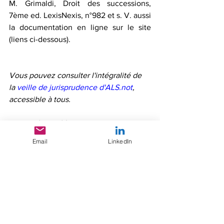
M. Grimaldi, Droit des successions, 
7ème ed. LexisNexis, n°982 et s. V. aussi 
la documentation en ligne sur le site 
(liens ci-dessous). 
Vous pouvez consulter l'intégralité de 
la 
veille de jurisprudence d'ALS.not
, 
accessible à tous.
Si vous êtes déjà utilisateurs d'ALS.not, 
vous pouvez également consulter 
la 
Email
LinkedIn
documentation spécialisée en ligne
. 
Sinon, pour nous rejoindre, 
c'est ici.
Plus d’informations sur nos solutions 
(simulateurs de liquidation et 
documentation) en suivant 
notre vidéo 