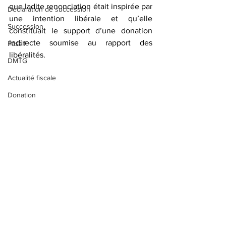
que ladite renonciation était inspirée par 
Déclaration de succession
une intention libérale et qu’elle 
Succession
constituait le support d’une donation 
indirecte soumise au rapport des 
Passif
libéralités.
DMTG
Actualité fiscale
Donation