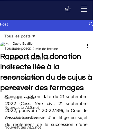
Post
Tous les posts
David Epailly
Tous les posts
10 oct. 2022
2 min de lecture
Rapport de la donation
Liquidation de succession
indirecte liée à la
Indivision
renonciation du de cujus à
Comptes et partage
percevoir des fermages
Jurisprudence
Dans un arrêt en date du 21 septembre 
Conjoint survivant
2022 (Cass. 1ère civ., 21 septembre 
Nouveauté ALS.not
2022, pourvoi n° 20-22.139), la Cour de 
Divorce/séparation
cassation est saisie d’un litige au sujet 
du règlement de la succession d’une 
Nouveautés ALS.not