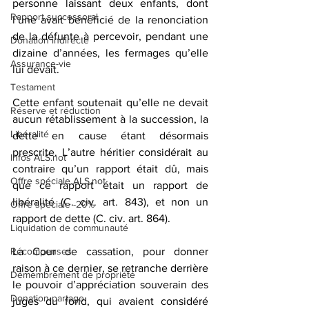
personne laissant deux enfants, dont 
Rapport successoral
l’une avait bénéficié de la renonciation 
de la défunte à percevoir, pendant une 
Donation indirecte
dizaine d’années, les fermages qu’elle 
Assurance-vie
lui devait. 
Testament
Cette enfant soutenait qu’elle ne devait 
Réserve et réduction
aucun rétablissement à la succession, la 
Libéralité
dette en cause étant désormais 
prescrite. L’autre héritier considérait au 
Infos ALS.not
contraire qu’un rapport était dû, mais 
Offre spéciale ALS.not
que ce rapport était un rapport de 
libéralité (C. civ. art. 843), et non un 
Offre spéciale -20%
rapport de dette (C. civ. art. 864).
Liquidation de communauté
Récompenses
La Cour de cassation, pour donner 
raison à ce dernier, se retranche derrière 
Démembrement de propriété
le pouvoir d’appréciation souverain des 
Donation-partage
juges du fond, qui avaient considéré 