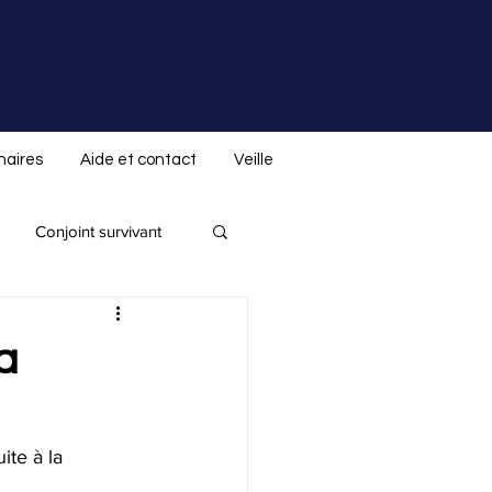
naires
Aide et contact
Veille
Conjoint survivant
Donation indirecte
a
 spéciale ALS.not
te à la 