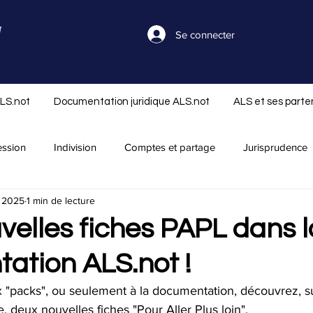
Se connecter
ALS.not
Documentation juridique ALS.not
ALS et ses parte
ession
Indivision
Comptes et partage
Jurisprudence
n 2025
1 min de lecture
séparation
Nouveautés ALS.not
Rapport successoral
velles fiches PAPL dans l
ation ALS.not !
Réserve et réduction
Libéralité
Infos ALS.not
Offre
 "packs", ou seulement à la documentation, découvrez, sui
, deux nouvelles fiches "Pour Aller Plus loin".