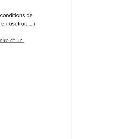
riété
(conditions de 
n usufruit ....)
lité fiscale
Donation
aire et un 