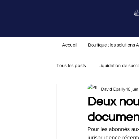
Accueil
Boutique : les solutions 
Tous les posts
Liquidation de succ
David Epailly
16 jui
Nouveauté ALS.not
Divorce/
Deux nou
document
Assurance-vie
Testament
Pour les abonnés aux
jurisprudence récente