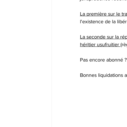
Offre spéciale -20%
Liquidat
La première sur le tra
l'existence de la libé
Donation-partage
Déclaratio
La seconde sur la répa
héritier usufruitier 
(rè
Pas encore abonné ?
Bonnes liquidations 