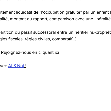
ion de communauté
Récompenses
Démembrement de prop
itement liquidatif de "l'occupation gratuite" par un enfant
 
ralité, montant du rapport, comparaison avec une libéralité e
n de succession
Succession
Passif
DMTG
Actua
rtition du passif successoral entre un héritier nu-propriét
gles fiscales, règles civiles, comparatif...)
 Rejoignez-nous 
en cliquant ici
avec 
ALS.Not
 !