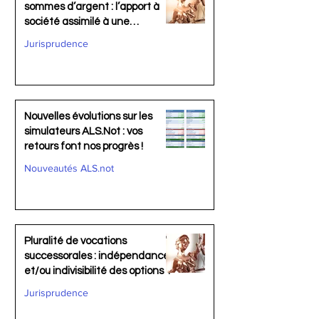
sommes d’argent : l’apport à
société assimilé à une
acquisition au sens de l’article
Jurisprudence
860-1 du Code civil
Nouvelles évolutions sur les
simulateurs ALS.Not : vos
retours font nos progrès !
Nouveautés ALS.not
Pluralité de vocations
successorales : indépendance
et/ou indivisibilité des options ?
Jurisprudence