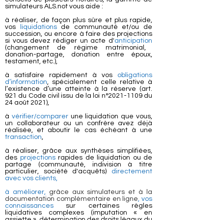
simulateurs ALS.not vous aide :
à réaliser, de façon plus sûre et plus rapide,
vos
liquidations
de communauté et/ou de
succession, ou encore à faire des projections
si vous devez rédiger un acte d'
anticipation
(changement de régime matrimonial,
donation-partage, donation entre époux,
testament, etc.),
à satisfaire rapidement à vos
obligations
d’information
, spécialement celle relative à
l’existence d’une atteinte à la réserve (art.
921 du Code civil issu de la loi n°
2021-1109
du
24 août 2021),
à
vérifier/comparer
une liquidation que vous,
un collaborateur ou un confrère avez déjà
réalisée, et aboutir le cas échéant à une
transaction
,
à réaliser, grâce aux synthèses simplifiées,
des
projections
rapides de liquidation ou de
partage (communauté, indivision à titre
particulier, société d'acquêts)
directement
avec vos clients,
à améliorer,
grâce aux simulateurs et à la
documentation complémentaire en ligne
, vos
connaissances
sur certaines règles
liquidatives complexes (imputation « en
assiette », détermination des droits légaux du