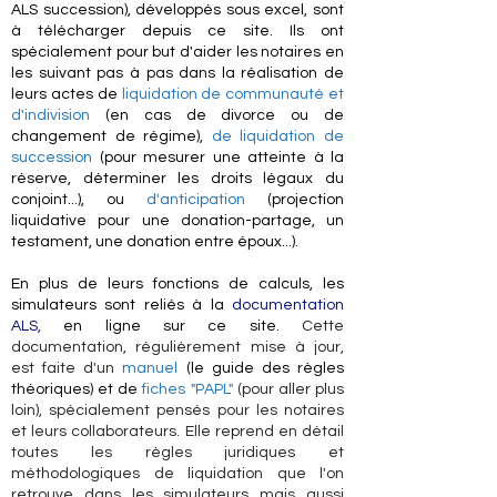
ALS succession),
développés sous excel, sont
à télécharger depuis ce site. Ils ont
spécialement pour but d'aider les notaires en
les suivant pas à pas dans la réalisation de
leurs actes de
liquidation de communauté et
d'indivision
(en cas de divorce ou de
changement de régime),
de liquidation de
succession
(pour mesurer une atteinte à la
réserve, déterminer les droits légaux du
conjoint...), ou
d'anticipation
(projection
liquidative pour une donation-partage, un
testament, une donation entre époux...).
En plus de leurs fonctions de calculs, les
simulateurs sont reliés à la
documentation
ALS
,
en ligne sur ce site.
Cette
documentation, régulièrement mise à jour,
est faite d'un
manuel
(le guide des règles
théoriques) et de
fiches "PAPL"
(pour aller plus
loin), spécialement pensés pour les notaires
et leurs collaborateurs. Elle reprend en détail
toutes les règles juridiques et
méthodologiques de liquidation que l'on
retrouve dans les simulateurs mais aussi