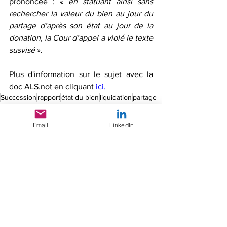
prononcée : « 
en statuant ainsi sans 
rechercher la valeur du bien au jour du 
partage d’après son état au jour de la 
donation, la Cour d’appel a violé le texte 
susvisé
 ». 
Plus d'information sur le sujet avec la 
doc ALS.not en cliquant 
ici.
Succession
rapport
état du bien
liquidation
partage
évaluation
Jurisprudence
Email
LinkedIn
Liquidation de succession
Voir tout
Posts récents