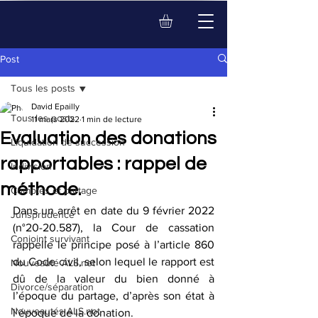
Post
Tous les posts
David Epailly
Tous les posts
11 mars 2022
1 min de lecture
Evaluation des donations
Liquidation de succession
rapportables : rappel de
Indivision
méthode.
Comptes et partage
Dans un arrêt en date du 9 février 2022 
Jurisprudence
(n°20-20.587), la Cour de cassation 
Conjoint survivant
rappelle le principe posé à l’article 860 
du Code civil, selon lequel le rapport est 
Nouveauté ALS.not
dû de la valeur du bien donné à 
Divorce/séparation
l’époque du partage, d’après son état à 
Nouveautés ALS.not
l’époque de la donation.