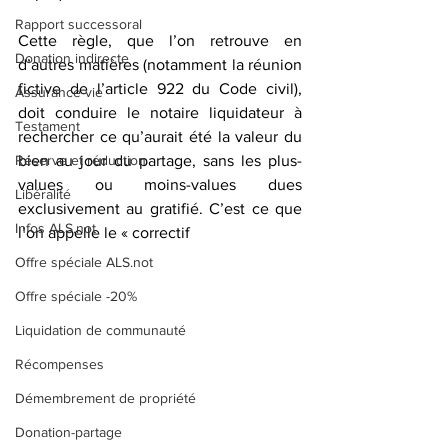
Rapport successoral
Cette règle, que l’on retrouve en 
Donation indirecte
d’autres matières (notamment la réunion 
fictive de l’article 922 du Code civil), 
Assurance-vie
doit conduire le notaire liquidateur à 
Testament
rechercher ce qu’aurait été la valeur du 
Réserve et réduction
bien au jour du partage, sans les plus-
values ou moins-values dues 
Libéralité
exclusivement au gratifié. C’est ce que 
Infos ALS.not
l’on appelle le « correctif
Offre spéciale ALS.not
Offre spéciale -20%
Liquidation de communauté
Récompenses
Démembrement de propriété
Donation-partage