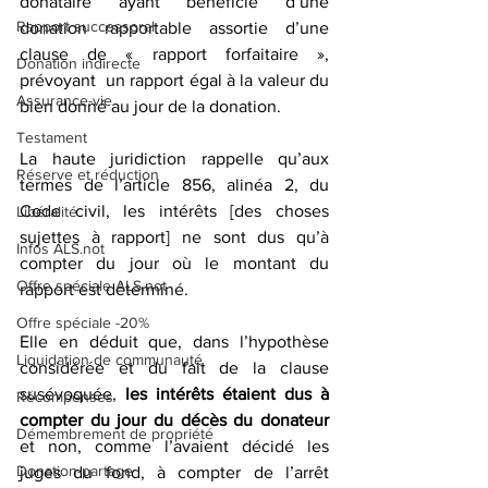
donataire ayant bénéficié d’une 
Rapport successoral
donation rapportable assortie d’une 
clause de « rapport forfaitaire », 
Donation indirecte
prévoyant  un rapport égal à la valeur du 
Assurance-vie
bien donné au jour de la donation. 
Testament
La haute juridiction rappelle qu’aux 
Réserve et réduction
termes de l’article 856, alinéa 2, du 
Code civil, les intérêts [des choses 
Libéralité
sujettes à rapport] ne sont dus qu’à 
Infos ALS.not
compter du jour où le montant du 
Offre spéciale ALS.not
rapport est déterminé. 
Offre spéciale -20%
Elle en déduit que, dans l’hypothèse 
Liquidation de communauté
considérée et du fait de la clause 
susévoquée, 
les intérêts étaient dus à 
Récompenses
compter du jour du décès du donateur
Démembrement de propriété
et non, comme l’avaient décidé les 
Donation-partage
juges du fond, à compter de l’arrêt 