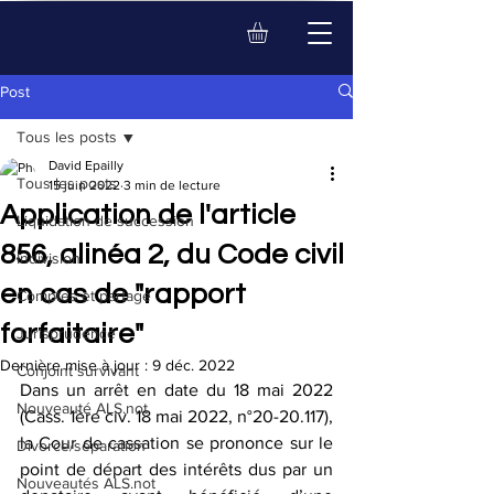
Post
Tous les posts
David Epailly
Tous les posts
15 juin 2022
3 min de lecture
Application de l'article
Liquidation de succession
856, alinéa 2, du Code civil
Indivision
en cas de "rapport
Comptes et partage
forfaitaire"
Jurisprudence
Dernière mise à jour :
9 déc. 2022
Conjoint survivant
Dans un arrêt en date du 18 mai 2022 
Nouveauté ALS.not
(Cass. 1ère civ. 18 mai 2022, n°20-20.117), 
la Cour de cassation se prononce sur le 
Divorce/séparation
point de départ des intérêts dus par un 
Nouveautés ALS.not