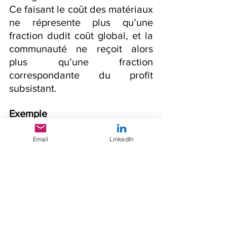
Ce faisant le coût des matériaux 
ne répresente plus qu’une 
fraction dudit coût global, et la 
communauté ne reçoit alors 
plus qu’une fraction 
correspondante du profit 
subsistant.
Exemple
Si l’on reprend l’exemple, en 
Email
LinkedIn
admettant que l’industrie 
personnelle puisse être 
valorisée pour un montant de 
100. Le coût global des travaux 
est donc de (100 + 50 = 150).
La contribution du patrimoine 