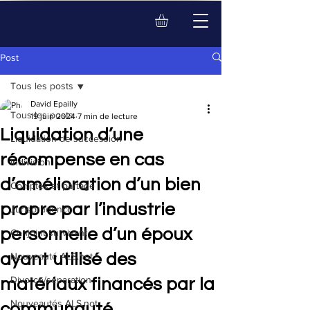
Post
Tous les posts
David Epailly
Tous les posts
19 juin 2024
7 min de lecture
Liquidation d’une
Liquidation de succession
récompense en cas
Indivision
d’amélioration d’un bien
Comptes et partage
propre par l’industrie
Jurisprudence
personnelle d’un époux
Conjoint survivant
ayant utilisé des
Nouveauté ALS.not
Divorce/séparation
matériaux financés par la
Nouveautés ALS.not
communauté