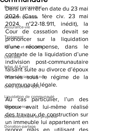
Rapport successoral
Dans un arrêt en date du 23 mai 
2024 (Cass. 1ère civ. 23 mai 
Donation indirecte
2024, n°22-18.911, inédit), la 
Assurance-vie
Cour de cassation devait se 
Testament
prononcer sur la liquidation 
d’une récompense, dans le 
Réserve et réduction
contexte de la liquidation d’une 
Libéralité
indivision post-communautaire 
Infos ALS.not
faisant suite au divorce d’époux 
mariés sous le régime de la 
Offre spéciale ALS.not
communauté légale.
Offre spéciale -20%
Liquidation de communauté
Au cas particulier, l’un des 
époux avait lui-même réalisé 
Récompenses
des travaux de construction sur 
Démembrement de propriété
un immeuble lui appartenant en 
Donation-partage
propre mais en utilisant des 