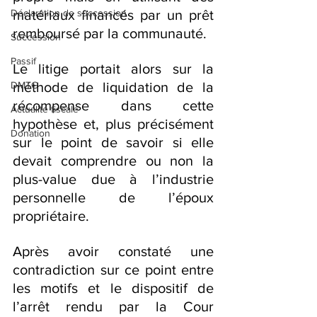
Déclaration de succession
matériaux financés par un prêt 
remboursé par la communauté.
Succession
Passif
Le litige portait alors sur la 
DMTG
méthode de liquidation de la 
récompense dans cette 
Actualité fiscale
hypothèse et, plus précisément 
Donation
sur le point de savoir si elle 
devait comprendre ou non la 
plus-value due à l’industrie 
personnelle de l’époux 
propriétaire.
Après avoir constaté une 
contradiction sur ce point entre 
les motifs et le dispositif de 
l’arrêt rendu par la Cour 