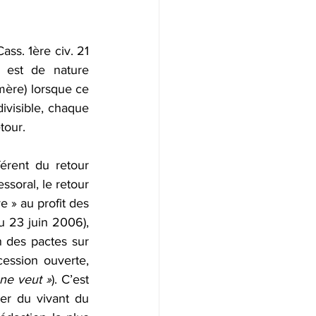
ass. 1ère civ. 21 
 est de nature 
mère) lorsque ce 
ivisible, chaque 
tour.
érent du retour 
soral, le retour 
e » au profit des 
u 23 juin 2006), 
n des pactes sur 
ession ouverte, 
 ne veut »
). C’est 
er du vivant du 