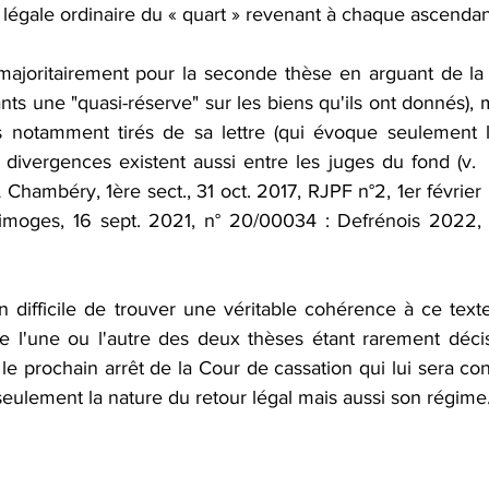
n légale ordinaire du « quart » revenant à chaque ascendan
ajoritairement pour la seconde thèse en arguant de la fi
nts une "quasi-réserve" sur les biens qu'ils ont donnés), ma
s notamment tirés de sa lettre (qui évoque seulement l
 divergences existent aussi entre les juges du fond (v.  
Chambéry, 1ère sect., 31 oct. 2017, RJPF n°2, 1er février 
moges, 16 sept. 2021, n° 20/00034 : Defrénois 2022, n
ien difficile de trouver une véritable cohérence à ce text
 l'une ou l'autre des deux thèses étant rarement décis
le prochain arrêt de la Cour de cassation qui lui sera co
eulement la nature du retour légal mais aussi son régime