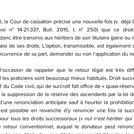
é, la Cour de cassation précise une nouvelle fois (v. déjà C
oi n° 14-21.337, Bull. 2015, I, n° 250) que ce droit
 donc être transmis aux héritiers de son titulaire (père ou 
isi de ses droits. L’option, transmissible, est également d
ncurrence de sa part, demander ou non l’application du re
’occasion de rappeler que le retour légal est très diff
les praticiens sont beaucoup mieux habitués. Droit succes
2 du Code civil, qui de surcroît fait office de « quasi-réserv
 la suppression de la réserve des ascendants par la loi d
 d’une renonciation anticipée sauf à heurter la prohibitio
l est possible en revanche d’y renoncer une fois la succ
our tous les droits successoraux (
« nul n’est héritier qui
le retour conventionnel, auquel le donateur peut renonc