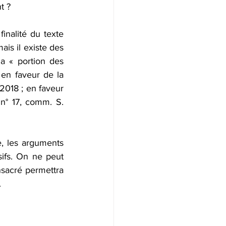
t ? 
nalité du texte 
is il existe des 
a « portion des 
en faveur de la 
2018 ; en faveur 
° 17, comm. S. 
e, les arguments 
ifs. On ne peut 
nsacré permettra 
.