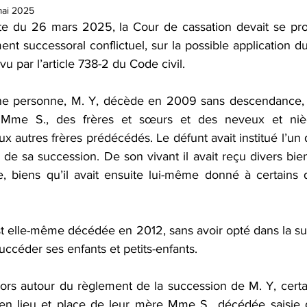
ion de communauté
Récompenses
Démembrement de prop
mai 2025
te du 26 mars 2025, la Cour de cassation devait se pro
nt successoral conflictuel, sur la possible application du 
n de succession
Succession
Passif
DMTG
Actua
u par l’article 738-2 du Code civil.
une personne, M. Y, décède en 2009 sans descendance, la
Mme S., des frères et sœurs et des neveux et nièc
x autres frères prédécédés. Le défunt avait institué l’un d
l de sa succession. De son vivant il avait reçu divers bie
 biens qu’il avait ensuite lui-même donné à certains d
t elle-même décédée en 2012, sans avoir opté dans la su
 succéder ses enfants et petits-enfants.
ors autour du règlement de la succession de M. Y, certai
en lieu et place de leur mère Mme S., décédée saisie de