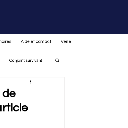
naires
Aide et contact
Veille
Conjoint survivant
Donation indirecte
 de
rticle
 spéciale ALS.not