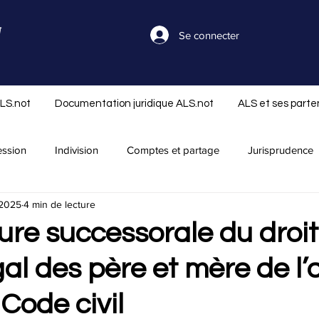
Se connecter
ALS.not
Documentation juridique ALS.not
ALS et ses parte
ession
Indivision
Comptes et partage
Jurisprudence
 2025
4 min de lecture
séparation
Nouveautés ALS.not
Rapport successoral
ure successorale du droit
gal des père et mère de l’a
Réserve et réduction
Libéralité
Infos ALS.not
Offre
Code civil