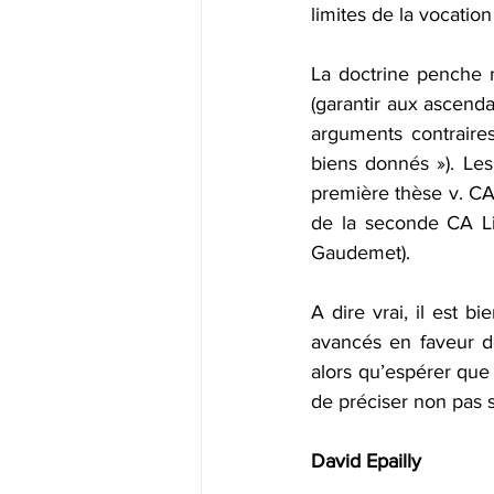
limites de la vocatio
La doctrine penche m
(garantir aux ascenda
arguments contraire
biens donnés »). Les
première thèse v. CA 
de la seconde CA Li
Gaudemet).
A dire vrai, il est b
avancés en faveur de
alors qu’espérer que 
de préciser non pas s
David Epailly