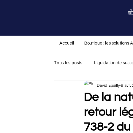
Accueil
Boutique : les solutions 
Tous les posts
Liquidation de succ
David Epailly
9 avr.
Nouveauté ALS.not
Divorce/
De la nat
retour lé
Assurance-vie
Testament
738-2 du 