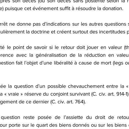
près son décès (ou son décès sans postérité selon la ré
e) puisque cet événement suffit à résoudre la donation.
rêt ne donne pas d’indications sur les autres questions s
ulièrement la doctrine et créent surtout des incertitudes p
 le point de savoir si le retour doit jouer en valeur (t
rence avec la généralisation de la réduction en valeur
estion fait l’objet d’une libéralité à cause de mort (legs o
ée la question d’un possible chevauchement entre la « 
 « vraie » réserve du conjoint survivant (C. civ. art. 914-1
ogement de ce dernier (C. civ. art. 764).
 question reste posée de l’assiette du droit de retour
our porte sur le quart des biens donnés ou sur les biens