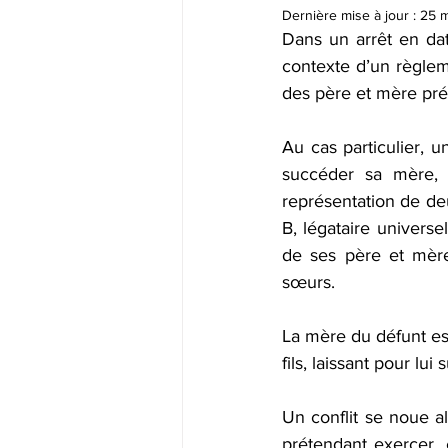
Offre spéciale -20%
Liquidat
Dernière mise à jour :
25 
Dans un arrêt en da
contexte d’un règleme
Donation-partage
Déclaratio
des père et mère prév
Au cas particulier, 
succéder sa mère, 
représentation de deu
B, légataire universe
de ses père et mère,
sœurs.
La mère du défunt es
fils, laissant pour lui
Un conflit se noue al
prétendant exercer, 