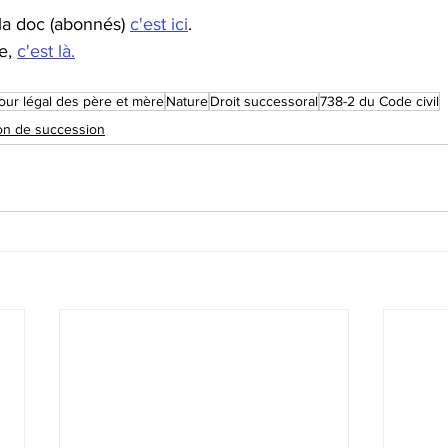
la doc (abonnés) 
c'est ici
.
e, 
c'est là.
our légal des père et mère
Nature
Droit successoral
738-2 du Code civil
ion de succession