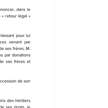
riété
noncer, dans le 
« retour légal » 
lité fiscale
Donation
issant pour lui 
es venant par 
e ses frères, M. 
ns par donations 
e ses frères et 
ccession de son 
ns des héritiers 
 ses droits, le 