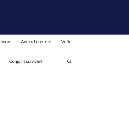
naires
Aide et contact
Veille
Conjoint survivant
Donation indirecte
 spéciale ALS.not