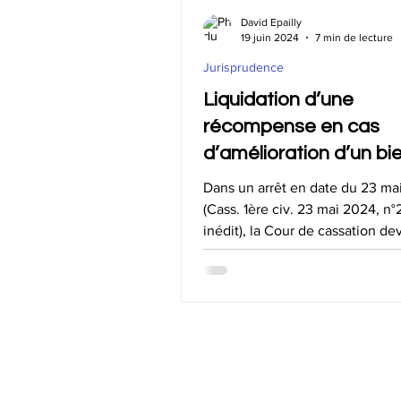
Offre spéciale -20%
Liquidat
David Epailly
19 juin 2024
7 min de lecture
Jurisprudence
Déclaration de succession
Su
Liquidation d’une
récompense en cas
d’amélioration d’un bi
propre par l’industrie
Dans un arrêt en date du 23 ma
personnelle d’un épou
(Cass. 1ère civ. 23 mai 2024, n°2
inédit), la Cour de cassation dev
ayant utilisé des maté
prononcer sur la...
financés par la comm
Conditions générales de vente
Politique de