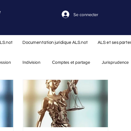
Se connecter
ALS.not
Documentation juridique ALS.not
ALS et ses parte
ession
Indivision
Comptes et partage
Jurisprudence
séparation
Nouveautés ALS.not
Rapport successoral
Réserve et réduction
Libéralité
Infos ALS.not
Offre