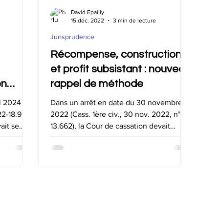
ion de communauté
Récompenses
Démembrement de prop
David Epailly
15 déc. 2022
3 min de lecture
Jurisprudence
ccession
Passif
DMTG
Actualité fiscale
Donati
Récompense, construction
et profit subsistant : nouveau
en
rappel de méthode
i 2024
Dans un arrêt en date du 30 novembre
x
2-18.911,
2022 (Cass. 1ère civ., 30 nov. 2022, n°21-
ait se
13.662), la Cour de cassation devait
riaux
statuer, dans le...
unauté
ALS : conception de simulateurs juridiques
Réalisation : Arobaz Conception