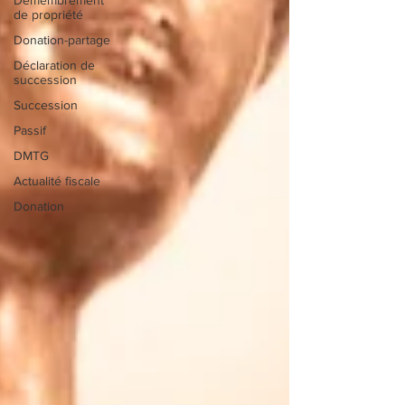
de propriété
Donation-partage
Déclaration de
succession
Succession
Passif
DMTG
Actualité fiscale
Donation