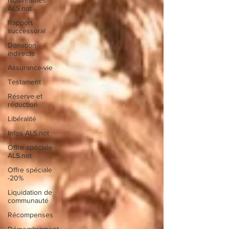
ALS.not
Rapport
successoral
Donation
indirecte
Assurance-vie
Testament
Réserve et
réduction
Libéralité
Infos ALS.not
Offre spéciale
ALS.not
Offre spéciale
-20%
Liquidation de
communauté
Récompenses
Démembrement