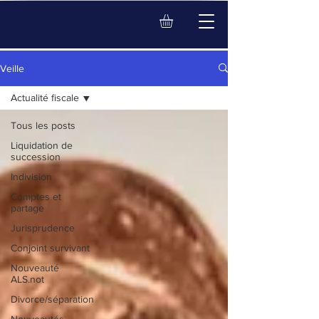
Veille
Actualité fiscale
Tous les posts
Liquidation de
succession
Indivision
Comptes et
partage
Jurisprudence
Conjoint survivant
Nouveauté
ALS.not
Divorce/séparation
Nouveautés