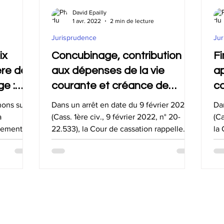
ion de communauté
Récompenses
Démembrement de prop
David Epailly
1 avr. 2022
2 min de lecture
Jurisprudence
Jur
ccession
Passif
DMTG
Actualité fiscale
Donati
ix
Concubinage, contribution
Fi
ère de
aux dépenses de la vie
ap
ge :
courante et créance de
co
l’article 555 du Code civil
m
nons sur
Dans un arrêt en date du 9 février 2022,
Da
a
(Cass. 1ère civ., 9 février 2022, n° 20-
(Ca
ctement ou
22.533), la Cour de cassation rappelle
la 
que les...
con
ALS : conception de simulateurs juridiques
Réalisation : Arobaz Conception