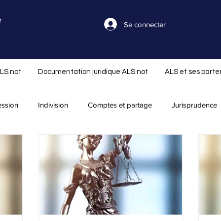
Se connecter
ALS.not
Documentation juridique ALS.not
ALS et ses parte
ession
Indivision
Comptes et partage
Jurisprudence
séparation
Nouveautés ALS.not
Rapport successoral
Réserve et réduction
Libéralité
Infos ALS.not
Offre