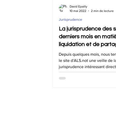
Offre spéciale -20%
Liquidat
David Epailly
10 mai 2022
2 min de lecture
Jurisprudence
Déclaration de succession
Su
La jurisprudence des s
derniers mois en mati
liquidation et de parta
toutes nos notes
Depuis quelques mois, nous te
le site d'ALS.not une veille de l
jurisprudence intéressant dire
indirectement les...
Conditions générales de vente
Politique de