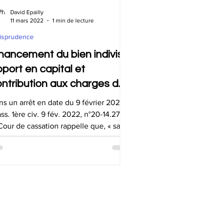
riété
Donation-partage
David Epailly
11 mars 2022
1 min de lecture
isprudence
on
nancement du bien indivis,
port en capital et
ntribution aux charges du
ariage.
ns un arrêt en date du 9 février 2022
ss. 1ère civ. 9 fév. 2022, n°20-14.272),
Cour de cassation rappelle que, « sauf
vention...