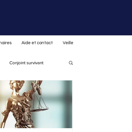
naires
Aide et contact
Veille
Conjoint survivant
Donation indirecte
 spéciale ALS.not