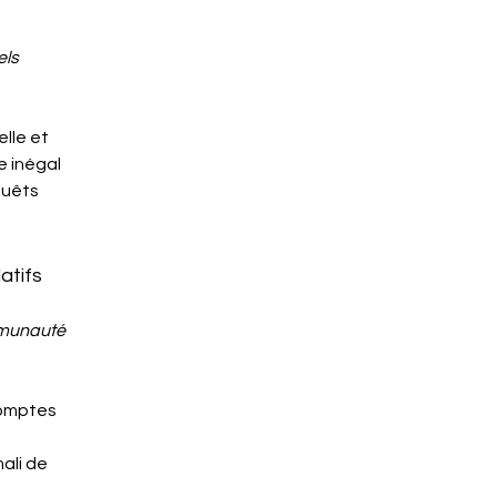
els
lle et
e inégal
quêts
atifs
mmunauté
comptes
mali de