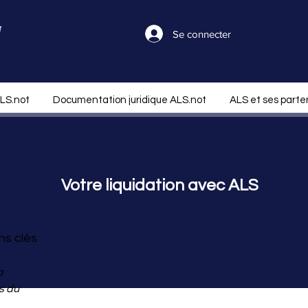
Se connecter
ALS.not
Documentation juridique ALS.not
ALS et ses parte
Votre liquidation avec ALS
ns clés
a
s du