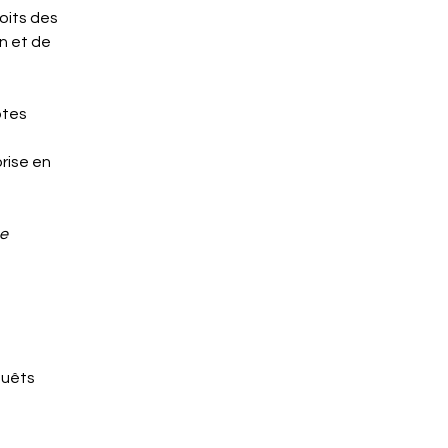
oits des
n et de
f
ptes
prise en
me
quêts