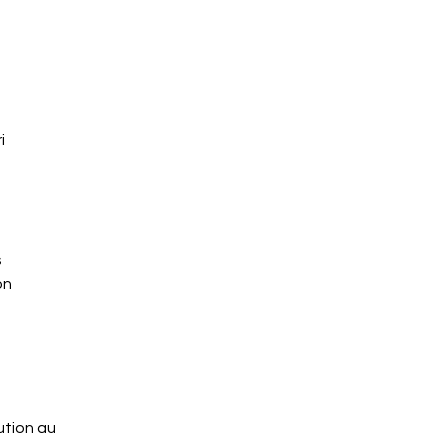
i
s
on
ution au