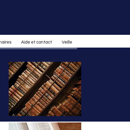
naires
Aide et contact
Veille