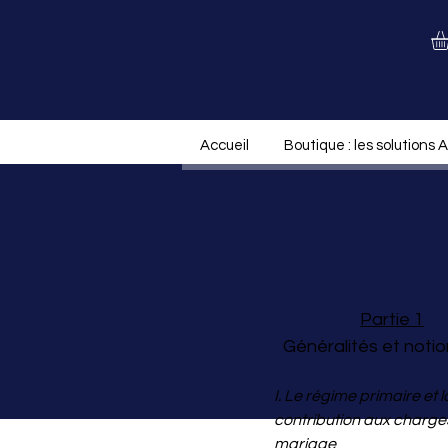
Accueil
Boutique : les solutions 
Partie 1
Généralités et notio
I. Le régime primaire et l
contribution aux charge
mariage