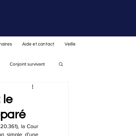
naires
Aide et contact
Veille
Conjoint survivant
Donation indirecte
 le
éparé
 spéciale ALS.not
20.361), la Cour 
on simple d’une 