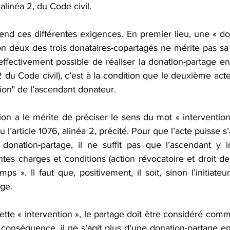
 alinéa 2, du Code civil.
end ces différentes exigences. En premier lieu, une « do
ion deux des trois donataires-copartagés ne mérite pas sa q
t effectivement possible de réaliser la donation-partage e
 2 du Code civil), c’est à la condition que le deuxième acte 
tion" de l’ascendant donateur. 
ion a le mérite de préciser le sens du mot « intervention
du l’article 1076, alinéa 2, précité. Pour que l’acte puisse s
onation-partage, il ne suffit pas que l’ascendant y in
tes charges et conditions (action révocatoire et droit de
ps ». Il faut que, positivement, il soit, sinon l’initiateu
ige. 
ette « intervention », le partage doit être considéré comme
n conséquence, il ne s’agit plus d’une donation-partage e