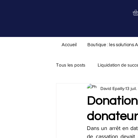
Accueil
Boutique : les solutions 
Tous les posts
Liquidation de succ
David Epailly
13 juil
Nouveauté ALS.not
Divorce/
Donation
donateur 
Assurance-vie
Testament
Dans un arrêt en date
de cassation devait 