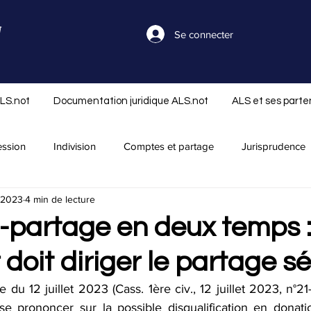
Se connecter
ALS.not
Documentation juridique ALS.not
ALS et ses parte
ession
Indivision
Comptes et partage
Jurisprudence
. 2023
4 min de lecture
séparation
Nouveautés ALS.not
Rapport successoral
-partage en deux temps :
doit diriger le partage s
Réserve et réduction
Libéralité
Infos ALS.not
Offre
 du 12 juillet 2023 (Cass. 1ère civ., 12 juillet 2023, n°21-
se prononcer sur la possible disqualification en donati