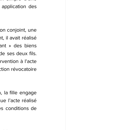
riété
application des 
lité fiscale
Donation
on conjoint, une 
il avait réalisé 
ant » des biens 
e ses deux fils. 
vention à l'acte 
tion révocatoire 
 la fille engage 
 l’acte réalisé 
s conditions de 