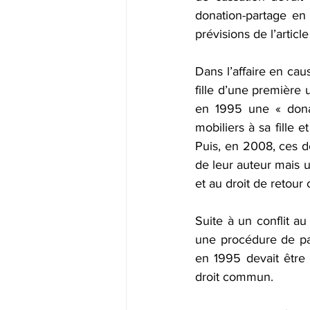
Offre spéciale -20%
Liquidat
donation-partage en
prévisions de l’article
Donation-partage
Déclaratio
Dans l’affaire en caus
fille d’une première u
en 1995 une « donati
mobiliers à sa fille 
Puis, en 2008, ces de
de leur auteur mais u
et au droit de retour
Suite à un conflit au
une procédure de par
en 1995 devait être 
droit commun. 