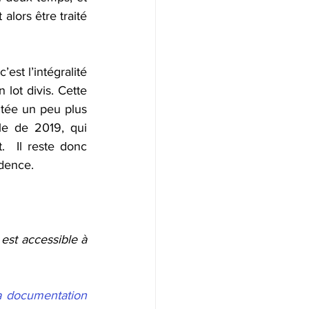
alors être traité 
st l’intégralité 
 lot divis. Cette 
tée un peu plus 
le de 2019, qui 
  Il reste donc 
udence.
 est accessible à 
a documentation 