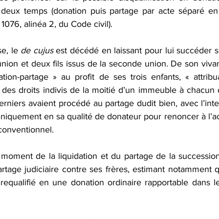
ion de communauté
Récompenses
Démembrement de prop
 deux temps (donation puis partage par acte séparé en 
 1076, alinéa 2, du Code civil).
n de succession
Succession
Passif
DMTG
Actua
e, le 
de cujus
 est décédé en laissant pour lui succéder s
nion et deux fils issus de la seconde union. De son vivant, 
on-partage » au profit de ses trois enfants, « attribu
et des droits indivis de la moitié d’un immeuble à chacun d
rniers avaient procédé au partage dudit bien, avec l’inter
niquement en sa qualité de donateur pour renoncer à l’ac
 conventionnel.
 moment de la liquidation et du partage de la succession,
tage judiciaire contre ses frères, estimant notamment que
requalifié en une donation ordinaire rapportable dans le