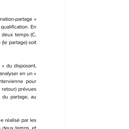
nation-partage » 
ualification. En 
n deux temps (C. 
(le partage) soit 
 » du disposant, 
’analyser en un « 
tervienne pour 
 retour) prévues 
r du partage, au 
 réalisé par les 
n deux temps, et 