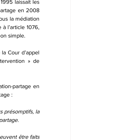
995 laissait les 
partage en 2008 
sous la médiation 
 l’article 1076, 
ion simple.
 la Cour d’appel 
tervention » de 
tion-partage en 
tage :
s présomptifs, la 
partage.
euvent être faits 