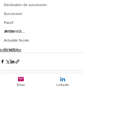
Déclaration de succession
Succession
Passif
A bientôt...
DMTG
Actualité fiscale
Donation
Infos ALS.not
Email
LinkedIn
Voir tout
Posts récents