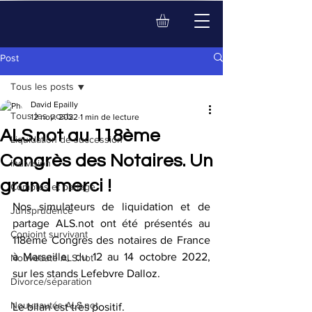
Post
Tous les posts
David Epailly
Tous les posts
12 nov. 2022
1 min de lecture
ALS.not au 118ème
Liquidation de succession
Congrès des Notaires. Un
Indivision
grand merci !
Comptes et partage
Nos simulateurs de liquidation et de 
Jurisprudence
partage ALS.not ont été présentés au 
Conjoint survivant
118ème Congrès des notaires de France 
à Marseille, du 12 au 14 octobre 2022, 
Nouveauté ALS.not
sur les stands Lefebvre Dalloz.
Divorce/séparation
Nouveautés ALS.not
Le bilan est très positif.