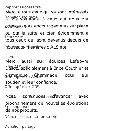
Rapport successoral
Merci à tous ceux qui se sont intéressés 
Donation indirecte
à nos solutions, à ceux qui nous ont 
adressé leurs encouragements sur place 
Assurance-vie
ou par la suite et bien évidemment à 
Testament
tous ceux qui sont devenus depuis de 
Réserve et réduction
nouveaux membres d'ALS.not.
Libéralité
Merci aussi aux équipes Lefebvre 
Infos ALS.not
Dalloz, spécialement à Brice Gauthier et 
Dominique Chaminade, pour leur 
Offre spéciale ALS.not
soutien et leur confiance.
Offre spéciale -20%
Nous continuons d'avancer avec 
Liquidation de communauté
prochainement de nouvelles évolutions 
Récompenses
de nos produits. 
Démembrement de propriété
Donation-partage