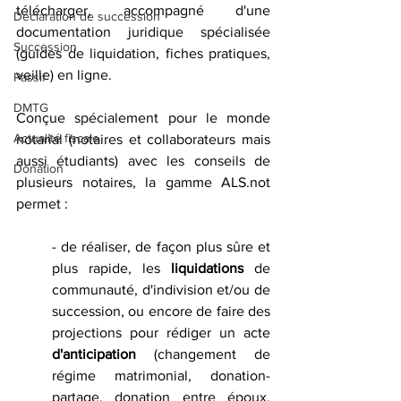
télécharger, accompagné d'une 
Déclaration de succession
documentation juridique spécialisée 
Succession
(guides de liquidation, fiches pratiques, 
veille) en ligne. 
Passif
DMTG
Conçue spécialement pour le monde 
Actualité fiscale
notarial
(notaires et collaborateurs mais 
aussi étudiants) avec les conseils de 
Donation
plusieurs notaires, la gamme ALS.not 
permet :
- de réaliser, de façon plus sûre et 
plus rapide, les 
liquidations
 de 
communauté, d'indivision et/ou de 
succession, ou encore de faire des 
projections pour rédiger un acte 
d'anticipation 
(changement de 
régime matrimonial, donation-
partage, donation entre époux, 