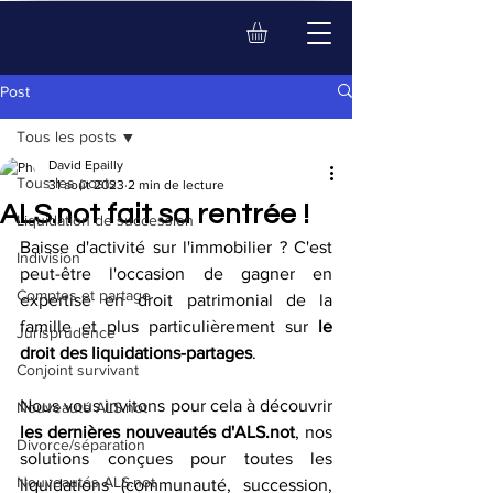
Post
Tous les posts
David Epailly
Tous les posts
31 août 2023
2 min de lecture
ALS.not fait sa rentrée !
Liquidation de succession
Baisse d'activité sur l'immobilier ? C'est 
Indivision
peut-être l'occasion de gagner en 
Comptes et partage
expertise en droit patrimonial de la 
famille et plus particulièrement sur 
le 
Jurisprudence
droit des liquidations-partages
.
Conjoint survivant
Nous vous invitons pour cela à découvrir 
Nouveauté ALS.not
les dernières nouveautés d'ALS.not
, nos 
Divorce/séparation
solutions conçues pour toutes les 
Nouveautés ALS.not
liquidations (communauté, succession, 