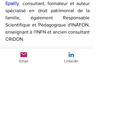
Epailly
, 
consultant, formateur et auteur 
spécialisé en droit patrimonial de la 
famille, également Responsable 
Scientifique et Pédagogique d'INAFON, 
enseignant à l'INFN et ancien consultant 
CRIDON.
Chaque abonnement annuel ouvre droit 
à un
 webinaire gratuit 
de présentation et 
Email
LinkedIn
de mise en pratique des solutions 
ALS.Not pendant une heure avec 
David 
Epailly
. 
 Des webinaires 
complémentaires peuvent également 
être commandés en utilisant l'adresse 
de contact : 
contact@alsnot.fr
Pour acquérir un logiciel, voir une vidéo 
de démonstration, obtenir plus 
d’informations, consultez notre site 