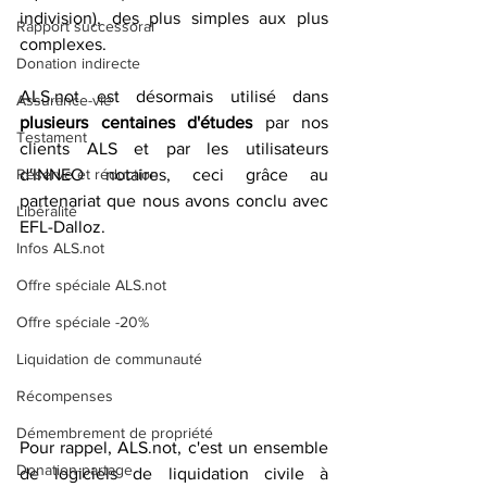
indivision), des plus simples aux plus 
Rapport successoral
complexes.
Donation indirecte
ALS.not est désormais utilisé dans 
Assurance-vie
plusieurs centaines d'études 
par nos 
Testament
clients ALS et par les utilisateurs 
Réserve et réduction
d'INNEO notaires, ceci grâce au 
partenariat que nous avons conclu avec 
Libéralité
EFL-Dalloz.
Infos ALS.not
Offre spéciale ALS.not
Offre spéciale -20%
Liquidation de communauté
Récompenses
Démembrement de propriété
Pour rappel, ALS.not, c'est un ensemble 
Donation-partage
de logiciels de liquidation civile à 